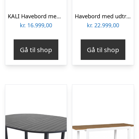
KALI Havebord med udtræk i aluminium og keramik 212 – 285 x 106 cm – Grå trælook/Mix
Havebord med udtræk i teaktræ 220 – 300 x 100 cm – Teaktræ
kr.
16.999,00
kr.
22.999,00
Gå til shop
Gå til shop