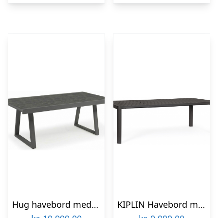
Hug havebord med udtræk i aluminium og glas 200 – 300 x 96 cm – Antracit/Mørkegrå
KIPLIN Havebord med udtræk i aluminium 180 – 240 x 100 cm – Charcoal