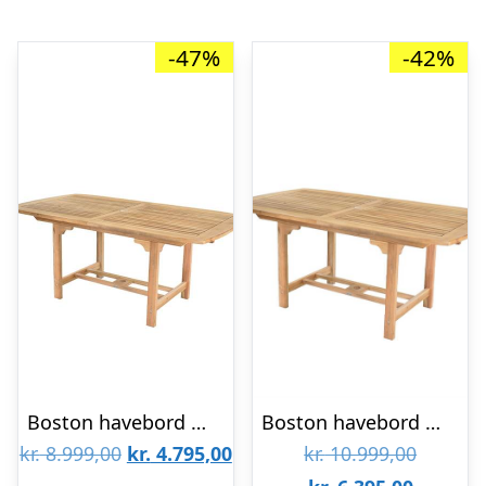
-47%
-42%
Boston havebord med udtræk – 90 x 150/200 cm
Boston havebord med udtræk – 100 x 180/240 cm
Den
Den
Den
kr.
8.999,00
kr.
4.795,00
kr.
10.999,00
oprindelige
aktuelle
Den
oprinde