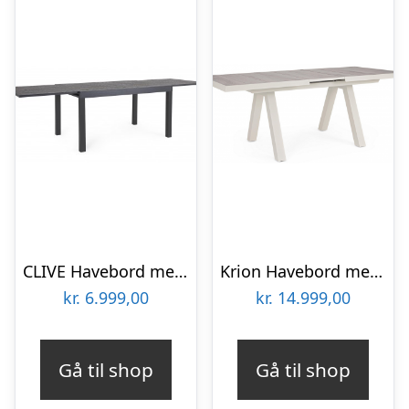
CLIVE Havebord med udtræk i aluminium 135 – 270 x 90 cm – Antracit/Antracit trælook
Krion Havebord med udtræk i aluminium og keramik 163 – 203 x 93 cm – Lysegrå/Gråbrun
kr.
6.999,00
kr.
14.999,00
Gå til shop
Gå til shop