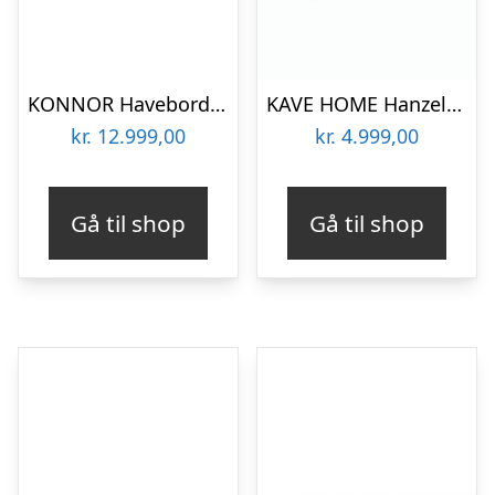
KONNOR Havebord med udtræk i aluminium 110 – 160 x 160 cm – Charcoal
KAVE HOME Hanzel havebord, m. udtræk – natur eukalyptustræ (183(240)x100)
kr.
12.999,00
kr.
4.999,00
Gå til shop
Gå til shop