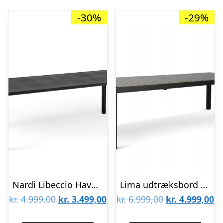
-30%
-29%
Nardi Libeccio Havebord med udtræk – Antracit
Lima udtræksbord – 100 x 205/275 – Grå
Den
Den
Den
D
kr.
4.999,00
kr.
3.499,00
kr.
6.999,00
kr.
4.999,00
oprindelige
aktuelle
oprindelige
ak