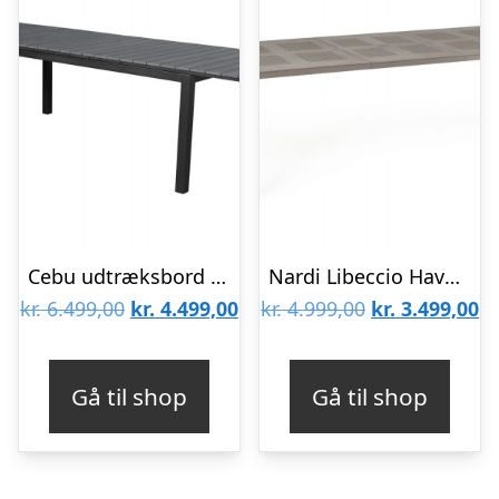
Cebu udtræksbord – 95×200/250/300 cm – Grå
Nardi Libeccio Havebord med udtræk – Latte
Den
Den
Den
D
kr.
6.499,00
kr.
4.499,00
kr.
4.999,00
kr.
3.499,00
oprindelige
aktuelle
oprindelige
ak
pris
pris
pris
pr
Gå til shop
Gå til shop
var:
er:
var:
er
kr. 6.499,00.
kr. 4.499,00.
kr. 4.999,00.
kr