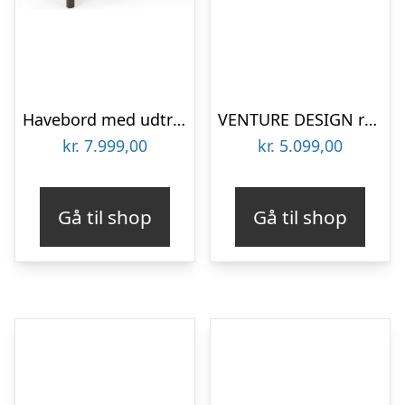
Havebord med udtræk i aluminium 160 – 240 x 90 cm – Kaffebrun
VENTURE DESIGN rektangulær Levels havebord m. udtræk – grå, hvid aluminium (160/240×90)
kr.
7.999,00
kr.
5.099,00
Gå til shop
Gå til shop