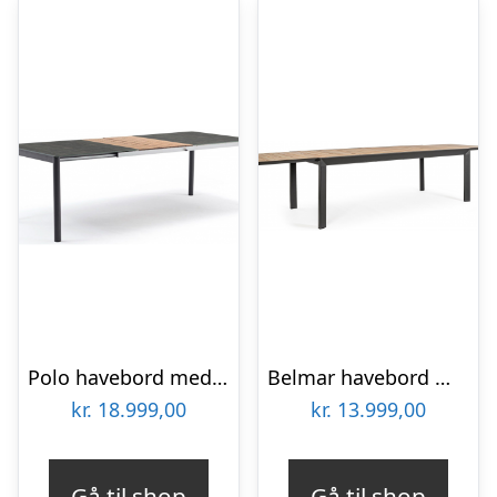
Polo havebord med udtræk i aluminium, HPL og glas 180 – 246 x 100 cm – Antracit/Træ/Mørkegrå
Belmar havebord med udtræk i aluminium 220 – 340 x 100 cm – Charcoal/Teak
kr.
18.999,00
kr.
13.999,00
Gå til shop
Gå til shop