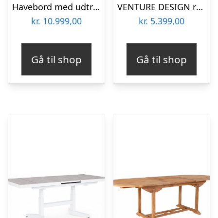
Havebord med udtræk i aluminium og komposit 200 – 300 x 95 cm – Charcoal/Teak
VENTURE DESIGN rektangulær Albany havebord m. udtræk – grå, hvid aluminium
kr.
10.999,00
kr.
5.399,00
Gå til shop
Gå til shop