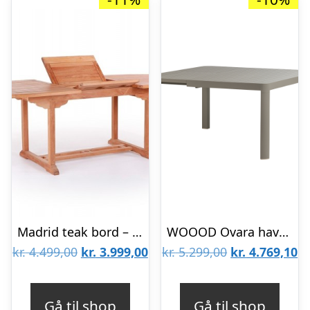
Madrid teak bord – 100×180/240
WOOOD Ovara havebord, m. udtræk – sand aluminium (150×150)
Den
Den
Den
D
kr.
4.499,00
kr.
3.999,00
kr.
5.299,00
kr.
4.769,10
oprindelige
aktuelle
oprindelige
ak
pris
pris
pris
pr
Gå til shop
Gå til shop