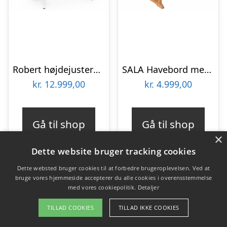
Robert højdejusterbart havebord med udtræk i aluminium og keramik H53 – 75 x B143 – 183 x 88 cm – Hvid/Gråbrun
SALA Havebord med udtræk i teaktræ H75 x B180 – 240 x D90 cm – Teak
kr.
12.999,00
kr.
4.999,00
Gå til shop
Gå til shop
×
Dette website bruger tracking cookies
Dette websted bruger cookies til at forbedre brugeroplevelsen. Ved at
bruge vores hjemmeside accepterer du alle cookies i overensstemmelse
med vores cookiepolitik.
Detaljer
TILLAD COOKIES
TILLAD IKKE COOKIES