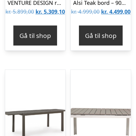
VENTURE DESIGN rektangulær Levels havebord m. udtræk – grå, sort aluminium
Alsi Teak bord – 90×150/200 cm
Den
Den
Den
D
kr.
5.899,00
kr.
5.309,10
kr.
4.999,00
kr.
4.499,00
oprindelige
aktuelle
oprindelige
ak
pris
pris
pris
pr
Gå til shop
Gå til shop
var:
er:
var:
er
kr. 5.899,00.
kr. 5.309,10.
kr. 4.999,00.
kr