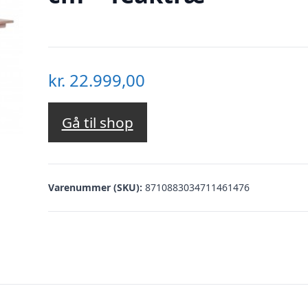
kr.
22.999,00
Gå til shop
Varenummer (SKU):
8710883034711461476