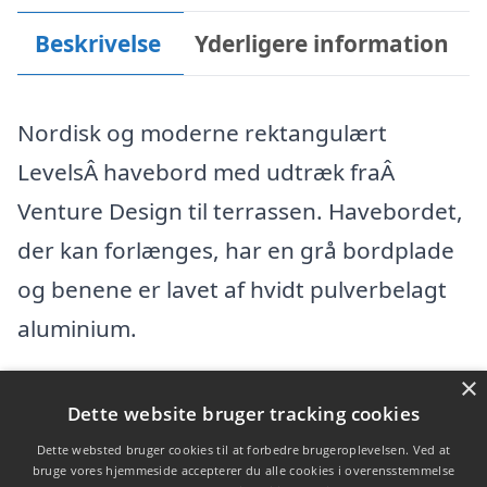
Beskrivelse
Yderligere information
Nordisk og moderne rektangulært
LevelsÂ havebord med udtræk fraÂ
Venture Design til terrassen. Havebordet,
der kan forlænges, har en grå bordplade
og benene er lavet af hvidt pulverbelagt
aluminium.
×
Varekategorier
Dette website bruger tracking cookies
Produkter
Dette websted bruger cookies til at forbedre brugeroplevelsen. Ved at
bruge vores hjemmeside accepterer du alle cookies i overensstemmelse