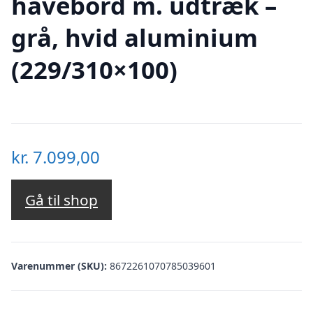
havebord m. udtræk –
grå, hvid aluminium
(229/310×100)
kr.
7.099,00
Gå til shop
Varenummer (SKU):
8672261070785039601