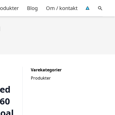
rodukter
Blog
Om / kontakt
l
Varekategorier
Produkter
ed
160
coal