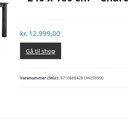
kr.
12.999,00
Gå til shop
Varenummer (SKU):
8710888428184255990