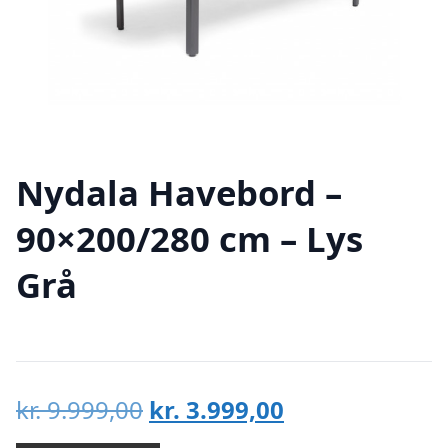
Nydala Havebord –
90×200/280 cm – Lys
Grå
Den
Den
kr.
9.999,00
kr.
3.999,00
oprindelige
aktuelle