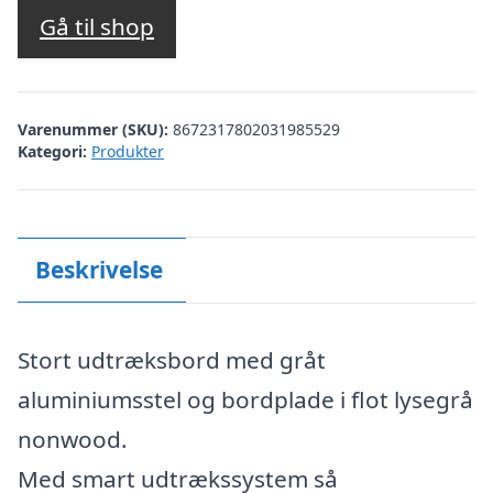
pris
pris
Gå til shop
var:
er:
kr. 9.999,00.
kr. 3.999,00.
Varenummer (SKU):
8672317802031985529
Kategori:
Produkter
Beskrivelse
Stort udtræksbord med gråt
aluminiumsstel og bordplade i flot lysegrå
nonwood.
Med smart udtrækssystem så