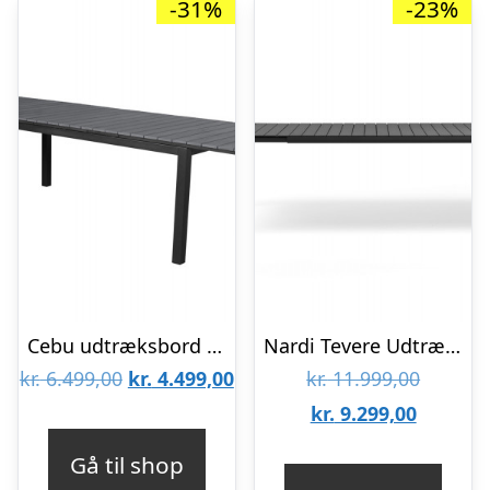
-31%
-23%
Cebu udtræksbord – 95×200/250/300 cm – Grå
Nardi Tevere Udtræksbord 210/275 cm – Antracit
Den
Den
Den
kr.
6.499,00
kr.
4.499,00
kr.
11.999,00
oprindelige
aktuelle
Den
oprinde
kr.
9.299,00
pris
pris
aktuelle
pris
Gå til shop
var:
er:
pris
var: