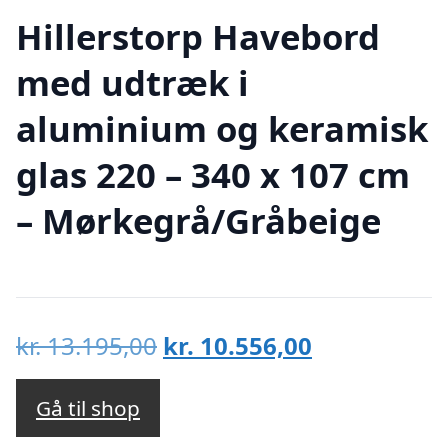
Hillerstorp Havebord
med udtræk i
aluminium og keramisk
glas 220 – 340 x 107 cm
– Mørkegrå/Gråbeige
Den
Den
kr.
13.195,00
kr.
10.556,00
oprindelige
aktuelle
pris
pris
Gå til shop
var:
er: