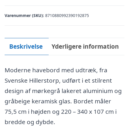
kr. 13.195,00.
kr. 10.556,00
Varenummer (SKU):
8710880992390192875
Beskrivelse
Yderligere information
Moderne havebord med udtræk, fra
Svenske Hillerstorp, udført i et stilrent
design af mørkegrå lakeret aluminium og
gråbeige keramisk glas. Bordet måler
75,5 cm i højden og 220 – 340 x 107 cm i
bredde og dybde.