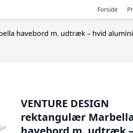
Forside
P
lla havebord m. udtræk – hvid alumin
VENTURE DESIGN
rektangulær Marbell
havebord m. udtræk 