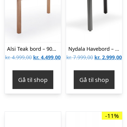
Alsi Teak bord – 90×150/200 cm
Nydala Havebord – 90×150/200 cm – Lys Grå
Den
Den
Den
D
kr.
4.999,00
kr.
4.499,00
kr.
7.999,00
kr.
2.999,00
oprindelige
aktuelle
oprindelige
ak
pris
pris
pris
pr
Gå til shop
Gå til shop
var:
er:
var:
er
kr. 4.999,00.
kr. 4.499,00.
kr. 7.999,00.
kr
-11%