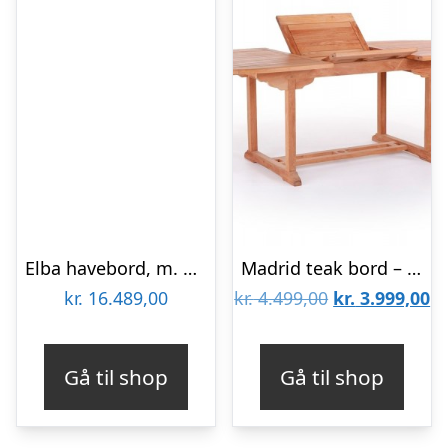
Elba havebord, m. 1 tillægsplade – grå keramik og sort aluminium (240(300)x100)
Madrid teak bord – 100×180/240
Den
D
kr.
16.489,00
kr.
4.499,00
kr.
3.999,00
oprindelige
ak
pris
pr
Gå til shop
Gå til shop
var:
er
kr. 4.499,00.
kr