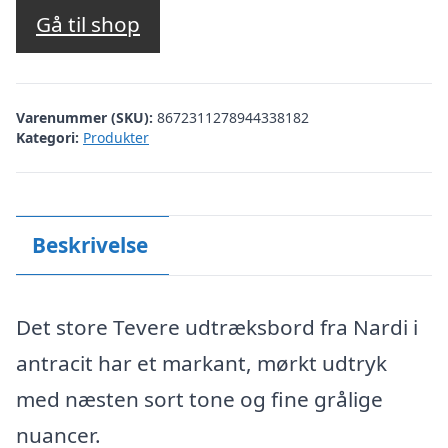
pris
pris
Gå til shop
var:
er:
kr. 11.999,00.
kr. 9.299,00.
Varenummer (SKU):
8672311278944338182
Kategori:
Produkter
Beskrivelse
Det store Tevere udtræksbord fra Nardi i
antracit har et markant, mørkt udtryk
med næsten sort tone og fine grålige
nuancer.