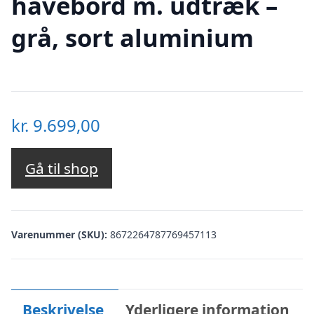
havebord m. udtræk –
grå, sort aluminium
kr.
9.699,00
Gå til shop
Varenummer (SKU):
8672264787769457113
Beskrivelse
Yderligere information