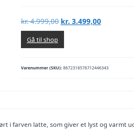
Den
Den
kr.
4.999,00
kr.
3.499,00
oprindelige
aktuelle
pris
pris
Gå til shop
var:
er:
kr. 4.999,00.
kr. 3.499,
Varenummer (SKU):
8672318576712446343
rt i farven latte, som giver et lyst og varmt u