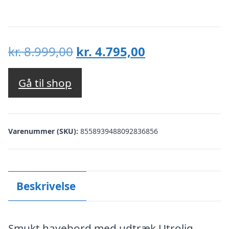
Den
Den
kr.
8.999,00
kr.
4.795,00
oprindelige
aktuelle
pris
pris
Gå til shop
var:
er:
kr. 8.999,00.
kr. 4.795,00.
Varenummer (SKU):
8558939488092836856
Beskrivelse
Smukt havebord med udtræk Utrolig