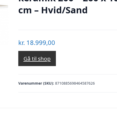
cm – Hvid/Sand
kr.
18.999,00
Gå til shop
Varenummer (SKU):
8710885698464587626