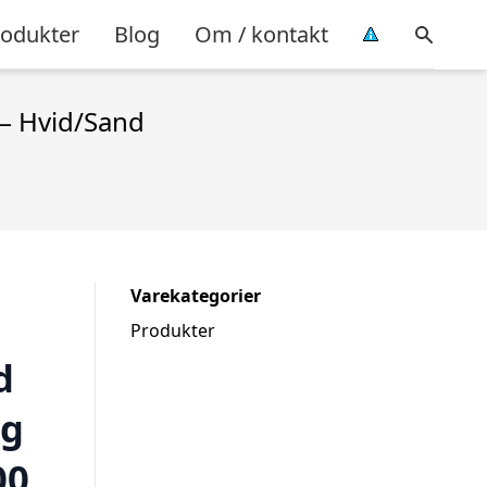
rodukter
Blog
Om / kontakt
– Hvid/Sand
Varekategorier
Produkter
d
og
00