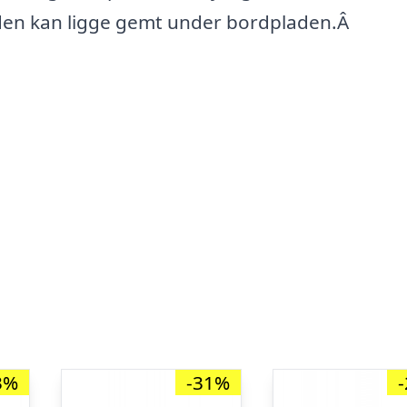
den kan ligge gemt under bordpladen.Â
3%
-31%