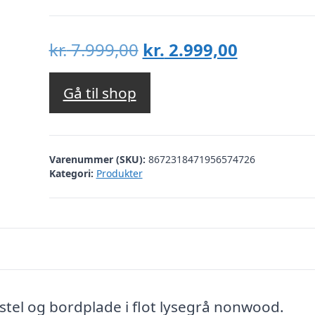
Den
Den
kr.
7.999,00
kr.
2.999,00
oprindelige
aktuelle
pris
pris
Gå til shop
var:
er:
kr. 7.999,00.
kr. 2.999,
Varenummer (SKU):
8672318471956574726
Kategori:
Produkter
tel og bordplade i flot lysegrå nonwood.