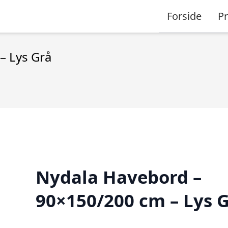
Forside
P
– Lys Grå
Nydala Havebord –
90×150/200 cm – Lys 