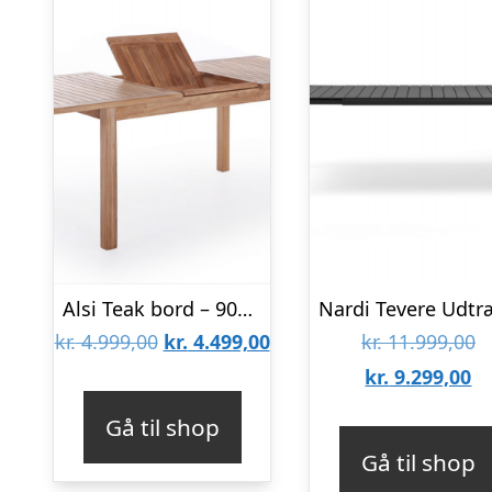
Alsi Teak bord – 90×150/200 cm
Den
Den
D
kr.
4.999,00
kr.
4.499,00
kr.
11.999,00
oprindelige
aktuelle
D
o
kr.
9.299,00
pris
pris
ak
pr
Gå til shop
var:
er:
pr
va
Gå til shop
kr. 4.999,00.
kr. 4.499,00.
er
kr